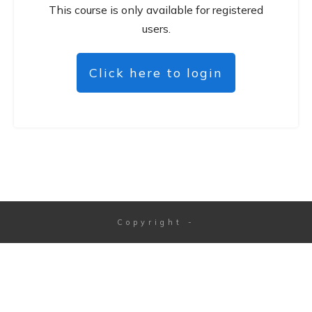
This course is only available for registered
users.
Click here to login
Copyright
-
Dialog
schließen
Sitzung abgelaufen
Bitte melde dich erneut an.
Die Anmeldeseite wird sich in